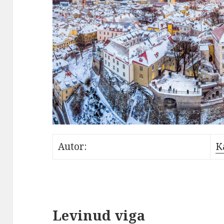
Autor:
K
Levinud viga