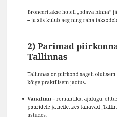
Broneeritakse hotell „odava hinna“ 
– ja siis kulub aeg ning raha taksodel
2) Parimad piirkonn
Tallinnas
Tallinnas on piirkond sageli olulisem 
kõige praktilisem jaotus.
Vanalinn
– romantika, ajalugu, õhtu
paaridele ja neile, kes tahavad „Talli
astudes.