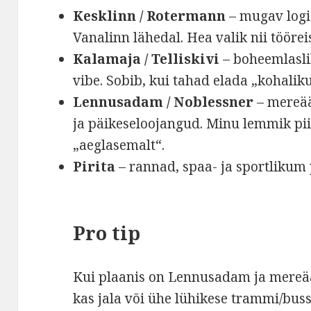
Kesklinn / Rotermann
– mugav logis
Vanalinn lähedal. Hea valik nii tööre
Kalamaja / Telliskivi
– boheemlasli
vibe. Sobib, kui tahad elada „kohalik
Lennusadam / Noblessner
– mereää
ja päikeseloojangud. Minu lemmik pii
„aeglasemalt“.
Pirita
– rannad, spaa- ja sportlikum 
Pro tip
Kui plaanis on Lennusadam ja mereäär
kas jala või ühe lühikese trammi/bus