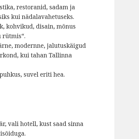
tika, restoranid, sadam ja
isiks kui nädalavahetuseks.
k, kohvikud, disain, mõnus
u rütmis“.
rne, modernne, jalutuskäigud
rkond, kui tahan Tallinna
puhkus, suvel eriti hea.
, vali hotell, kust saad sinna
sisõiduga.