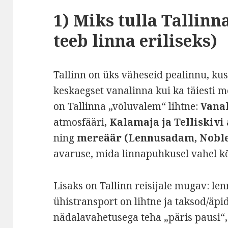
1) Miks tulla Tallinn
teeb linna eriliseks)
Tallinn on üks väheseid pealinnu, ku
keskaegset vanalinna kui ka täiesti 
on Tallinna „võluvalem“ lihtne:
Vana
atmosfääri,
Kalamaja ja Telliskivi
ning
mereäär (Lennusadam, Nobles
avaruse, mida linnapuhkusel vahel k
Lisaks on Tallinn reisijale mugav: le
ühistransport on lihtne ja taksod/äpi
nädalavahetusega teha „päris pausi“, 