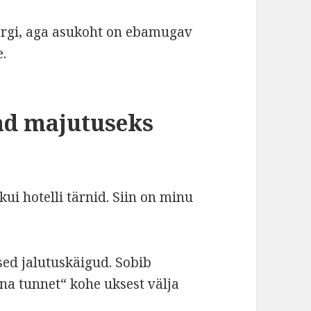
järgi, aga asukoht on ebamugav
e.
ad majutuseks
kui hotelli tärnid. Siin on minu
sed jalutuskäigud. Sobib
nna tunnet“ kohe uksest välja