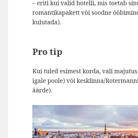
– eriti kui valid hotelli, mis toetab 
romantikapakett või soodne ööbimine
kulutada).
Pro tip
Kui tuled esimest korda, vali majutus
igale poole) või kesklinna/Rotermanni
äärde).