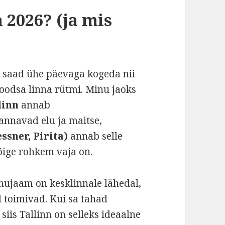
a 2026? (ja mis
s saad ühe päevaga kogeda nii
moodsa linna rütmi. Minu jaoks
linn
annab
annavad elu ja maitse,
sner, Pirita)
annab selle
õige rohkem vaja on.
nnujaam on kesklinnale lähedal,
d toimivad. Kui sa tahad
siis Tallinn on selleks ideaalne