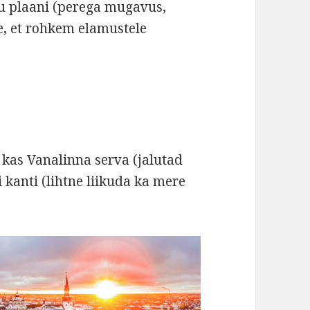
sinu plaani (perega mugavus,
, et rohkem elamustele
 kas Vanalinna serva (jalutad
 kanti (lihtne liikuda ka mere